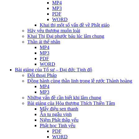
MP4
MP3
PDF
WORD
Khai thị một số vấn đề về Phật giáo
Hãy yêu thương muôn loài
Khai Thị Đại phước báu lúc lâm chung
Thần ái thế nhân
MP4
MP3
PDF
WORD
Bài giảng của Tổ sư – Đại đức Tịnh độ
Đối thoại Pháp
Đồng hành cùng thần linh trong lễ rước Thành hoàng
MP4
MP3
Những vấn đề cần biết khi lâm chung
Bài giảng của Hòa thượng Thích Thiền Tâm
Mấy điệu sen thanh
Ẩn tu ngẫu vịnh
Niệm Phật thập yếu
Phật học Tinh yếu
PDF
WORD