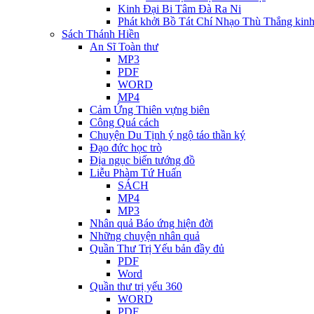
Kinh Đại Bi Tâm Đà Ra Ni
Phát khởi Bồ Tát Chí Nhạo Thù Thắng kin
Sách Thánh Hiền
An Sĩ Toàn thư
MP3
PDF
WORD
MP4
Cảm Ứng Thiên vựng biên
Công Quá cách
Chuyện Du Tịnh ý ngộ táo thần ký
Đạo đức học trò
Địa ngục biến tướng đồ
Liễu Phàm Tứ Huấn
SÁCH
MP4
MP3
Nhân quả Báo ứng hiện đời
Những chuyện nhân quả
Quần Thư Trị Yếu bản đầy đủ
PDF
Word
Quần thư trị yếu 360
WORD
PDF