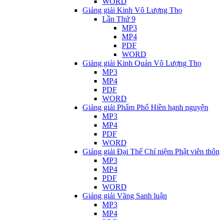
WORD
Giảng giải Kinh Vô Lượng Thọ
Lần Thứ 9
MP3
MP4
PDF
WORD
Giảng giải Kinh Quán Vô Lượng Thọ
MP3
MP4
PDF
WORD
Giảng giải Phẩm Phổ Hiền hạnh nguyện
MP3
MP4
PDF
WORD
Giảng giải Đại Thế Chí niệm Phật viên thô
MP3
MP4
PDF
WORD
Giảng giải Vãng Sanh luận
MP3
MP4