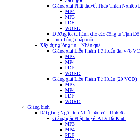
Sách gốc
Giảng giải Phật thuyết Thập Thiện Nghiệp
MP4
MP3
PDF
WORD
Đường lối tu hành cho các đồng tu Tịnh Độ
Tịnh Tông nhập môn
Xây dựng lòng tin – Nhân quả
Giảng giải Liễu Phàm Tứ Huấn đại ý (8 V
MP3
MP4
PDF
WORD
Giảng giải Liễu Phàm Tứ Huấn (20 VCD)
MP3
MP4
PDF
WORD
Giảng kinh
Bài giảng Ngũ kinh Nhất luận của Tịnh độ
Giảng giải Phật thuyết A Di Đà Kinh
MP3
MP4
PDF