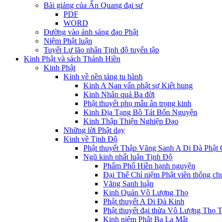
Bài giảng của Ấn Quang đại sư
PDF
WORD
Đường vào ánh sáng đạo Phật
Niệm Phật luận
Tuyết Lư lão nhân Tịnh độ tuyển tập
Kinh Phật và sách Thánh Hiền
Kinh Phật
Kinh về nền tảng tu hành
Kinh A Nan vấn phật sự Kiết hung
Kinh Nhân quả Ba đời
Phật thuyết phụ mẫu ân trọng kinh
Kinh Ðịa Tạng Bồ Tát Bổn Nguyện
Kinh Thập Thiện Nghiệp Đạo
Những lời Phật dạy
Kinh về Tịnh Độ
Phật thuyết Thập Vãng Sanh A Di Đà Phật
Ngũ kinh nhất luận Tịnh Độ
Phẩm Phổ Hiền hạnh nguyện
Đại Thế Chí niệm Phật viên thông c
Vãng Sanh luận
Kinh Quán Vô Lượng Thọ
Phật thuyết A Di Đà Kinh
Phật thuyết đại thừa Vô Lượng Thọ 
Kinh niệm Phật Ba La Mật