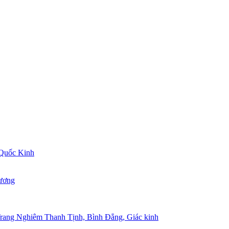
 Quốc Kinh
hương
Trang Nghiêm Thanh Tịnh, Bình Đẳng, Giác kinh