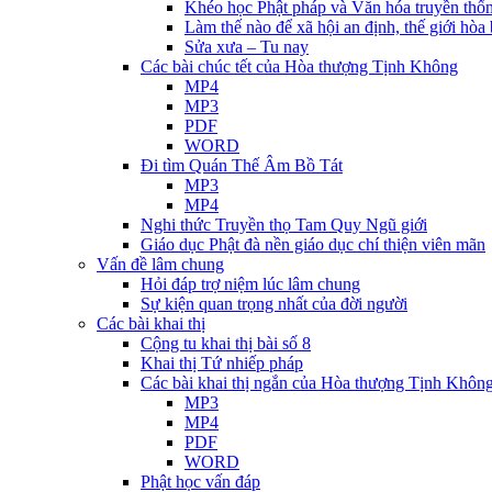
Khéo học Phật pháp và Văn hóa truyền thố
Làm thế nào để xã hội an định, thế giới hòa
Sửa xưa – Tu nay
Các bài chúc tết của Hòa thượng Tịnh Không
MP4
MP3
PDF
WORD
Đi tìm Quán Thế Âm Bồ Tát
MP3
MP4
Nghi thức Truyền thọ Tam Quy Ngũ giới
Giáo dục Phật đà nền giáo dục chí thiện viên mãn
Vấn đề lâm chung
Hỏi đáp trợ niệm lúc lâm chung
Sự kiện quan trọng nhất của đời người
Các bài khai thị
Cộng tu khai thị bài số 8
Khai thị Tứ nhiếp pháp
Các bài khai thị ngắn của Hòa thượng Tịnh Khôn
MP3
MP4
PDF
WORD
Phật học vấn đáp