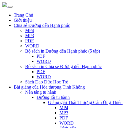
Trang Chủ
Giới thiệu
Chia sẻ Đường đến Hạnh phúc
MP4
MP3
PDF
WORD
Bộ sách in Đường đến Hạnh phúc (5 tập)
PDF
WORD
Bộ sách in Chia sẻ Đường đến Hạnh phúc
PDF
WORD
Sách Đạo Đức Học Trò
Bài giảng của Hòa thượng Tịnh Không
Nền tảng tu hành
Đường lối tu hành
Giảng giải Thái Thượng Cảm Ứng Thiên
MP4
MP3
PDF
WORD