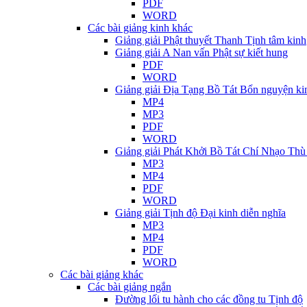
PDF
WORD
Các bài giảng kinh khác
Giảng giải Phật thuyết Thanh Tịnh tâm kinh
Giảng giải A Nan vấn Phật sự kiết hung
PDF
WORD
Giảng giải Địa Tạng Bồ Tát Bổn nguyện ki
MP4
MP3
PDF
WORD
Giảng giải Phát Khởi Bồ Tát Chí Nhạo Thù
MP3
MP4
PDF
WORD
Giảng giải Tịnh độ Đại kinh diễn nghĩa
MP3
MP4
PDF
WORD
Các bài giảng khác
Các bài giảng ngắn
Đường lối tu hành cho các đồng tu Tịnh độ