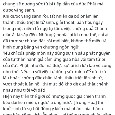
chung sẽ nương sức từ bi tiếp dẫn của đức Phật mà
được vãng sanh.
Khi được vãng sanh rồi, tất nhiên đã bỏ phàm lên
thánh, thấu triệt lẽ tử sinh, giải thoát luân hồi, ngay
trong một niệm tỏ ngộ tự tâm, việc chứng quả Chánh
giác ắt là sắp đến. Những ý nghĩa lợi ích như thế, chỉ ai
đã thực sự chứng đắc rồi mới biết, không thể miêu tả
hình dung bằng văn chương ngôn ngữ.
Yếu chỉ của pháp môn này dùng sự tin sâu phát nguyện
của tự thân hành giả cảm ứng giao hòa với tâm từ bi
của đức Phật, nhờ đó mà được sự lợi ích lớn lao vô cùng
như thế. Nếu so với việc tự dùng sức mình để dứt trừ
lậu hoặc, chứng đắc chân tánh, thấu triệt lẽ sinh tử,
vượt thoát luân hồi, thì mức độ khó dễ quả thật chênh
nhau như trời với đất!
Hiện nay trên thế giới có những quốc gia chiến tranh
kéo dài liên miên, người trong nước [Trung Hoa] thì
khởi sinh từ sự bất đồng ý kiến mà phân chia thành
nam bắc, công kích lẫn nhau. Lại thêm trong nhiều năm