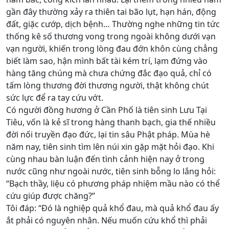
gần đây thường xảy ra thiên tai bão lụt, hạn hán, động
đất, giặc cướp, dịch bệnh… Thường nghe những tin tức
thống kê số thương vong trong ngoài không dưới vạn
vạn người, khiến trong lòng đau đớn khôn cùng chẳng
biết làm sao, hận mình bất tài kém trí, lạm đứng vào
hàng tăng chúng mà chưa chứng đắc đạo quả, chỉ có
tấm lòng thương đời thương người, thật không chút
sức lực để ra tay cứu vớt.
Có người đồng hương ở Cần Phố là tiên sinh Lưu Tại
Tiêu, vốn là kẻ sĩ trong hàng thanh bạch, gia thế nhiều
đời nối truyền đạo đức, lại tin sâu Phật pháp. Mùa hè
năm nay, tiên sinh tìm lên núi xin gặp mặt hỏi đạo. Khi
cùng nhau bàn luận đến tình cảnh hiện nay ở trong
nước cũng như ngoài nước, tiên sinh bỗng lo lắng hỏi:
“Bạch thầy, liệu có phương pháp nhiệm mầu nào có thể
cứu giúp được chăng?”
Tôi đáp: “Đó là nghiệp quả khổ đau, mà quả khổ đau ấy
ắt phải có nguyên nhân. Nếu muốn cứu khổ thì phải