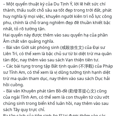
– Một quyển thuật ký của Du Tịnh Ý, lời lẽ hết sức chí
thành, thấu suốt chỗ sâu xa tốt đẹp trong trời đất, phát
huy nghĩa lý mọi việc, khuyên người kiên trì nỗ lực công
phu, chính là chỗ trang nghiêm đẹp đẽ thuần khiết bậc
nhất, tỏ rõ tường tận.
Hai quyển này được thêm vào sau quyển hạ của phần
Âm chất văn quảng nghĩa.
– Bài văn Giới sát phóng sinh (戒殺放生文) của Đại sư
Liên Trì, có thể xem là bậc chủ sư từ bi diệt trừ ma quân
tàn độc, nay thêm vào sau sách Vạn thiện tiên tư.
– Các bài tụng trong tập Bất tịnh quán (不淨觀) của Pháp
sư Tỉnh Am, có thể xem là vị dũng tướng tịnh hạnh diệt
trừ ma quân tham dục, nay thêm vào sau sách Dục hải
hồi cuồng.
– Bài văn Khuyên phát tâm Bồ-đề (勸發菩提心文) cũng
của ngài Tỉnh Am, có thể xem là con thuyền từ cứu vớt
chúng sinh trong biển khổ luân hồi, nay thêm vào sau
sách Tây quy trực chỉ.
Ba tập sách của tiên sinh An Sĩ lại được thêm vào các