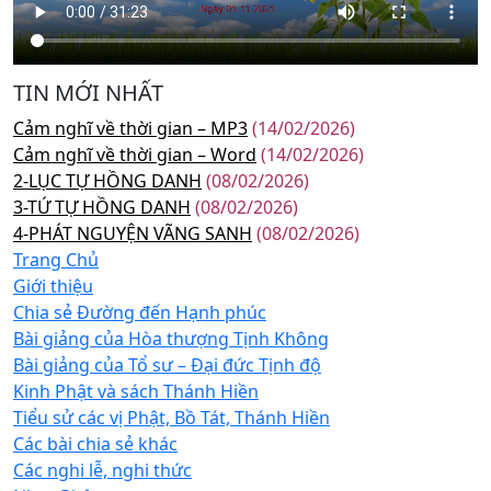
TIN MỚI NHẤT
Cảm nghĩ về thời gian – MP3
(14/02/2026)
Cảm nghĩ về thời gian – Word
(14/02/2026)
2-LỤC TỰ HỒNG DANH
(08/02/2026)
3-TỨ TỰ HỒNG DANH
(08/02/2026)
4-PHÁT NGUYỆN VÃNG SANH
(08/02/2026)
Trang Chủ
Giới thiệu
Chia sẻ Đường đến Hạnh phúc
Bài giảng của Hòa thượng Tịnh Không
Bài giảng của Tổ sư – Đại đức Tịnh độ
Kinh Phật và sách Thánh Hiền
Tiểu sử các vị Phật, Bồ Tát, Thánh Hiền
Các bài chia sẻ khác
Các nghi lễ, nghi thức