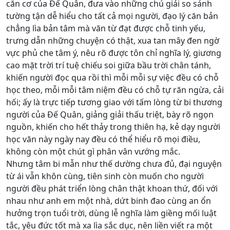
căn cơ của Đế Quân, đưa vào những chú giải so sánh
tường tận dễ hiểu cho tất cả mọi người, đạo lý căn bản
chẳng lìa bản tâm mà văn từ đạt được chỗ tinh yếu,
trưng dẫn những chuyện có thật, xua tan mây đen ngờ
vực phủ che tâm ý, nêu rõ được tôn chỉ nghĩa lý, giương
cao mặt trời trí tuệ chiếu soi giữa bầu trời chân tánh,
khiến người đọc qua rồi thì mỗi mỗi sự việc đều có chỗ
học theo, mỗi mỗi tâm niệm đều có chỗ tự răn ngừa, cải
hối; ấy là trực tiếp tương giao với tấm lòng từ bi thương
người của Đế Quân, giảng giải thấu triệt, bày rõ ngọn
nguồn, khiến cho hết thảy trong thiên hạ, kẻ dạy người
học văn này ngày nay đều có thể hiểu rõ mọi điều,
không còn một chút gì phân vân vướng mắc.
Nhưng tâm bi mẫn như thế dường chưa đủ, đại nguyện
từ ái vẫn khôn cùng, tiên sinh còn muốn cho người
người đều phát triển lòng chân thật khoan thứ, đối với
nhau như anh em một nhà, dứt binh đao cùng an ổn
hưởng trọn tuổi trời, dùng lễ nghĩa làm giềng mối luật
tắc, yêu đức tốt mà xa lìa sắc dục, nên liền viết ra một