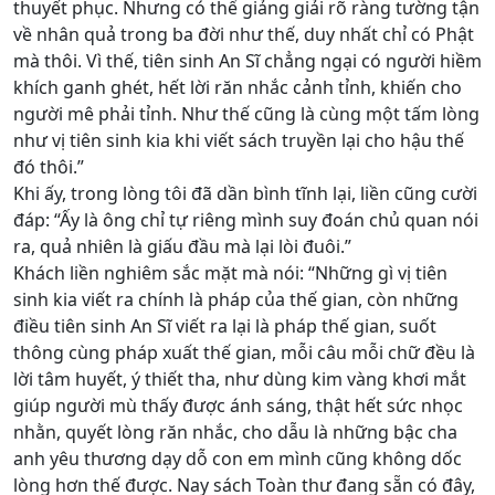
thuyết phục. Nhưng có thể giảng giải rõ ràng tường tận
về nhân quả trong ba đời như thế, duy nhất chỉ có Phật
mà thôi. Vì thế, tiên sinh An Sĩ chẳng ngại có người hiềm
khích ganh ghét, hết lời răn nhắc cảnh tỉnh, khiến cho
người mê phải tỉnh. Như thế cũng là cùng một tấm lòng
như vị tiên sinh kia khi viết sách truyền lại cho hậu thế
đó thôi.”
Khi ấy, trong lòng tôi đã dần bình tĩnh lại, liền cũng cười
đáp: “Ấy là ông chỉ tự riêng mình suy đoán chủ quan nói
ra, quả nhiên là giấu đầu mà lại lòi đuôi.”
Khách liền nghiêm sắc mặt mà nói: “Những gì vị tiên
sinh kia viết ra chính là pháp của thế gian, còn những
điều tiên sinh An Sĩ viết ra lại là pháp thế gian, suốt
thông cùng pháp xuất thế gian, mỗi câu mỗi chữ đều là
lời tâm huyết, ý thiết tha, như dùng kim vàng khơi mắt
giúp người mù thấy được ánh sáng, thật hết sức nhọc
nhằn, quyết lòng răn nhắc, cho dẫu là những bậc cha
anh yêu thương dạy dỗ con em mình cũng không dốc
lòng hơn thế được. Nay sách Toàn thư đang sẵn có đây,