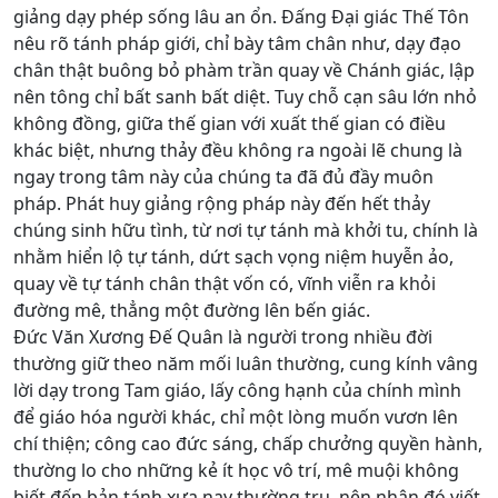
giảng dạy phép sống lâu an ổn. Đấng Đại giác Thế Tôn
nêu rõ tánh pháp giới, chỉ bày tâm chân như, dạy đạo
chân thật buông bỏ phàm trần quay về Chánh giác, lập
nên tông chỉ bất sanh bất diệt. Tuy chỗ cạn sâu lớn nhỏ
không đồng, giữa thế gian với xuất thế gian có điều
khác biệt, nhưng thảy đều không ra ngoài lẽ chung là
ngay trong tâm này của chúng ta đã đủ đầy muôn
pháp. Phát huy giảng rộng pháp này đến hết thảy
chúng sinh hữu tình, từ nơi tự tánh mà khởi tu, chính là
nhằm hiển lộ tự tánh, dứt sạch vọng niệm huyễn ảo,
quay về tự tánh chân thật vốn có, vĩnh viễn ra khỏi
đường mê, thẳng một đường lên bến giác.
Đức Văn Xương Đế Quân là người trong nhiều đời
thường giữ theo năm mối luân thường, cung kính vâng
lời dạy trong Tam giáo, lấy công hạnh của chính mình
để giáo hóa người khác, chỉ một lòng muốn vươn lên
chí thiện; công cao đức sáng, chấp chưởng quyền hành,
thường lo cho những kẻ ít học vô trí, mê muội không
biết đến bản tánh xưa nay thường trụ, nên nhân đó viết