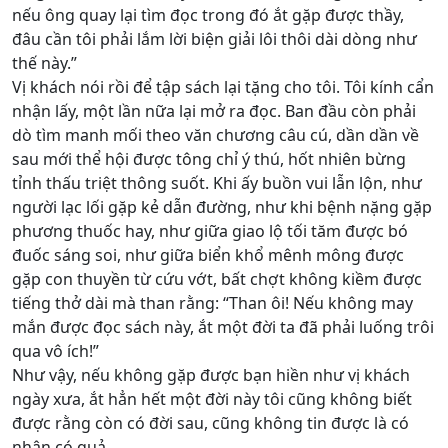
nếu ông quay lại tìm đọc trong đó ắt gặp được thầy,
đâu cần tôi phải lắm lời biện giải lôi thôi dài dòng như
thế này.”
Vị khách nói rồi để tập sách lại tặng cho tôi. Tôi kính cẩn
nhận lấy, một lần nữa lại mở ra đọc. Ban đầu còn phải
dò tìm manh mối theo văn chương câu cú, dần dần về
sau mới thể hội được tông chỉ ý thú, hốt nhiên bừng
tỉnh thấu triệt thông suốt. Khi ấy buồn vui lẫn lộn, như
người lạc lối gặp kẻ dẫn đường, như khi bệnh nặng gặp
phương thuốc hay, như giữa giao lộ tối tăm được bó
đuốc sáng soi, như giữa biển khổ mênh mông được
gặp con thuyền từ cứu vớt, bất chợt không kiềm được
tiếng thở dài mà than rằng: “Than ôi! Nếu không may
mắn được đọc sách này, ắt một đời ta đã phải luống trôi
qua vô ích!”
Như vậy, nếu không gặp được bạn hiền như vị khách
ngày xưa, ắt hẳn hết một đời này tôi cũng không biết
được rằng còn có đời sau, cũng không tin được là có
nhân có quả.