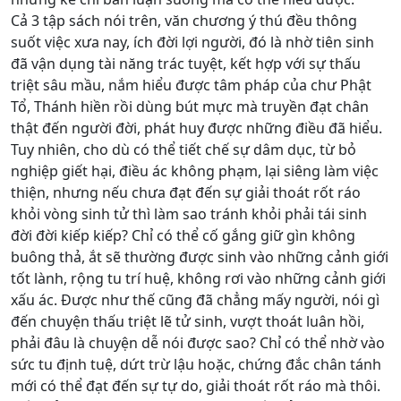
Cả 3 tập sách nói trên, văn chương ý thú đều thông
suốt việc xưa nay, ích đời lợi người, đó là nhờ tiên sinh
đã vận dụng tài năng trác tuyệt, kết hợp với sự thấu
triệt sâu mầu, nắm hiểu được tâm pháp của chư Phật
Tổ, Thánh hiền rồi dùng bút mực mà truyền đạt chân
thật đến người đời, phát huy được những điều đã hiểu.
Tuy nhiên, cho dù có thể tiết chế sự dâm dục, từ bỏ
nghiệp giết hại, điều ác không phạm, lại siêng làm việc
thiện, nhưng nếu chưa đạt đến sự giải thoát rốt ráo
khỏi vòng sinh tử thì làm sao tránh khỏi phải tái sinh
đời đời kiếp kiếp? Chỉ có thể cố gắng giữ gìn không
buông thả, ắt sẽ thường được sinh vào những cảnh giới
tốt lành, rộng tu trí huệ, không rơi vào những cảnh giới
xấu ác. Được như thế cũng đã chẳng mấy người, nói gì
đến chuyện thấu triệt lẽ tử sinh, vượt thoát luân hồi,
phải đâu là chuyện dễ nói được sao? Chỉ có thể nhờ vào
sức tu định tuệ, dứt trừ lậu hoặc, chứng đắc chân tánh
mới có thể đạt đến sự tự do, giải thoát rốt ráo mà thôi.