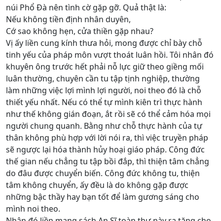
núi Phổ Đà nên tình cờ gặp gỡ. Quả thật là:
Nếu không tiền định nhân duyên,
Cớ sao không hẹn, cửa thiền gặp nhau?
Vị ấy liền cung kính thưa hỏi, mong được chỉ bày chỗ
tinh yếu của pháp môn vượt thoát luân hồi. Tôi nhân đó
khuyên ông trước hết phải nỗ lực giữ theo giềng mối
luân thường, chuyên cần tu tập tịnh nghiệp, thường
làm những việc lợi mình lợi người, noi theo đó là chỗ
thiết yếu nhất. Nếu có thể tự mình kiên trì thực hành
như thế không gián đoạn, ắt rồi sẽ có thể cảm hóa mọi
người chung quanh. Bằng như chỗ thực hành của tự
thân không phù hợp với lời nói ra, thì việc truyền pháp
sẽ ngược lại hóa thành hủy hoại giáo pháp. Công đức
thế gian nếu chẳng tu tập bồi đắp, thì thiện tâm chẳng
do đâu được chuyển biến. Công đức không tu, thiện
tâm không chuyển, ấy đều là do không gặp được
những bậc thầy hay bạn tốt để làm gương sáng cho
mình noi theo.
Nhân đó liền mang sách An Sĩ toàn thư này ra tặng cho