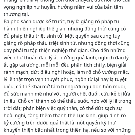
vọng nghiệp hư huyễn, hưởng niềm vui của bản tâm
thường tại.
Ba pho sách được kể trước, tuy là giảng rõ pháp tu
hành thiện nghiệp thế gian, nhưng đồng thời cũng có
đủ pháp thấu triệt sinh tử. Một quyển sau cùng tuy
giảng rõ pháp thấu triệt sinh tử, nhưng đồng thời cũng
dạy phải tu tập thiện nghiệp thế gian. Cho đến những
việc như thuận đạo lý ắt hưởng quả lành, nghịch đạo lý
ắt gặp tai ương, mỗi mỗi đều phân tích chi ly, biện giải
rành mạch, dứt điều nghi hoặc, làm rõ chỗ vướng mắc,
lý lẽ thật trọn vẹn thuyết phục, ngôn từ lại hay lạ tuyệt
diệu, có thể khai mở tâm tư người ngu độn hôn muội,
đủ sức mạnh mẽ như vớt người chết đuối, cứu kẻ bị lửa
thiêu. Chỗ chí thành có thể thấu suốt, hợp với lý lẽ trong
trời đất; phân biện việc quỷ thần, có thể dứt sạch sự
hoài nghi, càng thêm thanh thế Lục kinh, giúp định rõ
kỷ cương trên dưới, quả thật là một quyển kỳ thư
khuyến thiện bậc nhất trong thiên hạ, nếu so với những