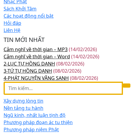
Nhạc Phật
Sách Khởi Tâm
Các hoạt động nổi bật
Hỏi đáp
Liên Hệ
TIN MỚI NHẤT
Cảm nghĩ về thời gian – MP3
(14/02/2026)
Cảm nghĩ về thời gian – Word
(14/02/2026)
2-LỤC TỰ HỒNG DANH
(08/02/2026)
3-TỨ TỰ HỒNG DANH
(08/02/2026)
4-PHÁT NGUYỆN VÃNG SANH
(08/02/2026)
Xây dựng lòng tin
Nền tảng tu hành
Ngũ kinh, nhất luận tịnh độ
Phương pháp đoạn ác tu thiện
Phương pháp niệm Phật