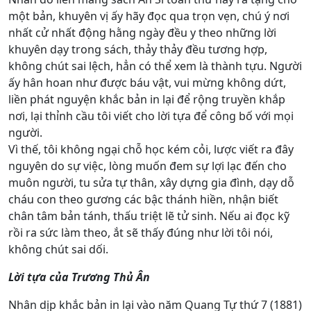
một bản, khuyên vị ấy hãy đọc qua trọn vẹn, chú ý nơi
nhất cử nhất động hằng ngày đều y theo những lời
khuyên dạy trong sách, thảy thảy đều tương hợp,
không chút sai lệch, hẳn có thể xem là thành tựu. Người
ấy hân hoan như được báu vật, vui mừng không dứt,
liền phát nguyện khắc bản in lại để rộng truyền khắp
nơi, lại thỉnh cầu tôi viết cho lời tựa để công bố với mọi
người.
Vì thế, tôi không ngại chỗ học kém cỏi, lược viết ra đây
nguyên do sự việc, lòng muốn đem sự lợi lạc đến cho
muôn người, tu sửa tự thân, xây dựng gia đình, dạy dỗ
cháu con theo gương các bậc thánh hiền, nhận biết
chân tâm bản tánh, thấu triệt lẽ tử sinh. Nếu ai đọc kỹ
rồi ra sức làm theo, ắt sẽ thấy đúng như lời tôi nói,
không chút sai dối.
Lời tựa của Trương Thủ Ân
Nhân dịp khắc bản in lại vào năm Quang Tự thứ 7 (1881)