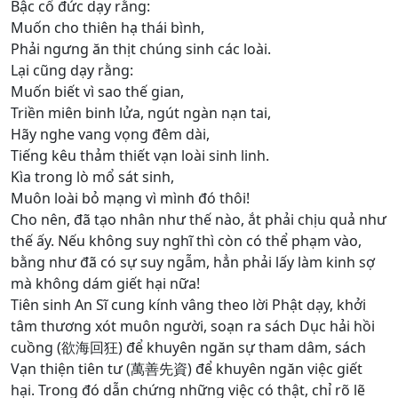
Bậc cổ đức dạy rằng:
Muốn cho thiên hạ thái bình,
Phải ngưng ăn thịt chúng sinh các loài.
Lại cũng dạy rằng:
Muốn biết vì sao thế gian,
Triền miên binh lửa, ngút ngàn nạn tai,
Hãy nghe vang vọng đêm dài,
Tiếng kêu thảm thiết vạn loài sinh linh.
Kìa trong lò mổ sát sinh,
Muôn loài bỏ mạng vì mình đó thôi!
Cho nên, đã tạo nhân như thế nào, ắt phải chịu quả như
thế ấy. Nếu không suy nghĩ thì còn có thể phạm vào,
bằng như đã có sự suy ngẫm, hẳn phải lấy làm kinh sợ
mà không dám giết hại nữa!
Tiên sinh An Sĩ cung kính vâng theo lời Phật dạy, khởi
tâm thương xót muôn người, soạn ra sách Dục hải hồi
cuồng (欲海回狂) để khuyên ngăn sự tham dâm, sách
Vạn thiện tiên tư (萬善先資) để khuyên ngăn việc giết
hại. Trong đó dẫn chứng những việc có thật, chỉ rõ lẽ