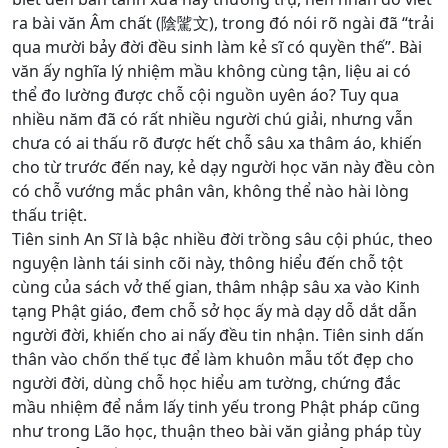
ra bài văn Âm chất (陰騭文), trong đó nói rõ ngài đã “trải
qua mười bảy đời đều sinh làm kẻ sĩ có quyền thế”. Bài
văn ấy nghĩa lý nhiệm mầu không cùng tận, liệu ai có
thể đo lường được chỗ cội nguồn uyên áo? Tuy qua
nhiều năm đã có rất nhiều người chú giải, nhưng vẫn
chưa có ai thấu rõ được hết chỗ sâu xa thâm áo, khiến
cho từ trước đến nay, kẻ dạy người học văn này đều còn
có chỗ vướng mắc phân vân, không thể nào hài lòng
thấu triệt.
Tiên sinh An Sĩ là bậc nhiều đời trồng sâu cội phúc, theo
nguyện lành tái sinh cõi này, thông hiểu đến chỗ tột
cùng của sách vở thế gian, thâm nhập sâu xa vào Kinh
tạng Phật giáo, đem chỗ sở học ấy mà dạy dỗ dắt dẫn
người đời, khiến cho ai nấy đều tin nhận. Tiên sinh dấn
thân vào chốn thế tục để làm khuôn mẫu tốt đẹp cho
người đời, dùng chỗ học hiểu am tường, chứng đắc
mầu nhiệm để nắm lấy tinh yếu trong Phật pháp cũng
như trong Lão học, thuận theo bài văn giảng pháp tùy