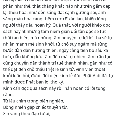
phần như thế, thật chẳng khác nào như trên gấm đẹp
lại thêu hoa, như đèn sáng đặt cạnh gương soi, ánh
sáng màu hoa càng thêm rực rỡ xán lạn, khiến lòng
người thảy đều hoan hỷ. Quả thật, với người khéo đọc
sách này ắt những tâm niệm gian dối tàn độc sẽ tức
thời tan biến, mà những tâm nguyện tự lợi lợi tha sẽ tự
nhiên mạnh mẽ sinh khởi, từ chỗ suy ngẫm mà từng
bước dần dần hướng thiện, ngày càng tiến bộ sâu xa
hơn, dẫu không lưu tâm đến mà tự nhiên tâm trần tục
cũng chuyển dần thành trí tuệ thánh nhân, gần như có
thể đạt đến chỗ thấu triệt lẽ sinh tử, vĩnh viễn thoát
khỏi luân hồi, được đối diện kính lễ đức Phật A-di-đà, tự
mình được Phật ban lời thọ ký.
Kính cẩn đọc qua sách này rồi, hân hoan có lời tụng
rằng:
Từ lâu chìm trong biển nghiệp,
Bỗng nhiên gặp chiếc thuyền từ.
Xin vâng theo đạo từ bi,