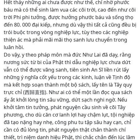
Hết thảy những ai chưa được như thế, chỉ nhờ phước
báu mà có thể sinh làm vua các cõi trời, cao đến như cõi
trời Phi phi tưởng, được hưởng phước báu và sống thọ
đến 80. 000 đại kiếp, nhưng dù vậy thì tất cả cũng đều bị
trói buộc trong vòng nghiệp lực, tùy theo các nghiệp
thiện ác mà phải mãi mãi thọ sanh lưu chuyển trong
luân hồi.
Do vậy, y theo pháp môn mà đức Như Lai đã dạy, rằng
nương sức từ bi của Phật thì dẫu nghiệp lực chưa dứt
vẫn có thể được vãng sanh, tiên sinh An Sĩ liền rút lấy
những ý nghĩa cốt yếu trong các kinh, luận về Tịnh độ
mà kết hợp soạn thành một bộ sách, lấy tên là Tây quy
trực chỉ (西歸直指). Như ai có thể một lần đọc qua sách
ấy ắt khởi lòng tin sâu vững, dứt sạch nghi ngờ. Nếu
khởi tâm tin tưởng, phát nguyện cầu sinh về cõi Tây
phương, cho dù căn cơ lanh lợi hay chậm lụt, tội nghiệp
đã tạo nặng hay nhẹ, công phu tu tập sâu hay cạn, chỉ
cần có đủ lòng tin, phát nguyện thật chân thành chí
thiết, trì niệm danh hiệu Phật, thì chắc chắn đến lúc lâm