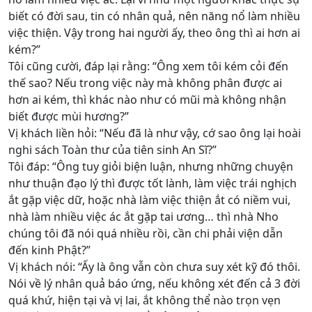
biết có đời sau, tin có nhân quả, nên năng nổ làm nhiều
việc thiện. Vậy trong hai người ấy, theo ông thì ai hơn ai
kém?”
Tôi cũng cười, đáp lại rằng: “Ông xem tôi kém cỏi đến
thế sao? Nếu trong việc này mà không phân được ai
hơn ai kém, thì khác nào như có mũi mà không nhận
biết được mùi hương?”
Vị khách liền hỏi: “Nếu đã là như vậy, cớ sao ông lại hoài
nghi sách Toàn thư của tiên sinh An Sĩ?”
Tôi đáp: “Ông tuy giỏi biện luận, nhưng những chuyện
như thuận đạo lý thì được tốt lành, làm việc trái nghịch
ắt gặp việc dữ, hoặc nhà làm việc thiện ắt có niềm vui,
nhà làm nhiều việc ác ắt gặp tai ương… thì nhà Nho
chúng tôi đã nói quá nhiều rồi, cần chi phải viện dẫn
đến kinh Phật?”
Vị khách nói: “Ấy là ông vẫn còn chưa suy xét kỹ đó thôi.
Nói về lý nhân quả báo ứng, nếu không xét đến cả 3 đời
quá khứ, hiện tại và vị lai, ắt không thể nào trọn vẹn