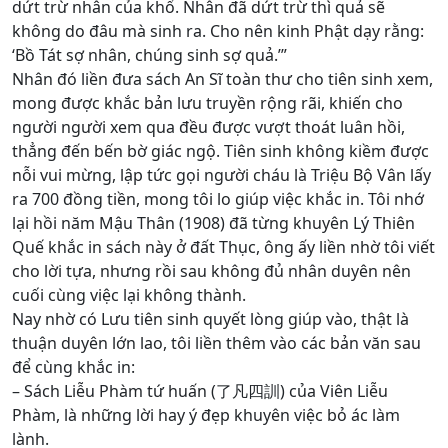
dứt trừ nhân của khổ. Nhân đã dứt trừ thì quả sẽ
không do đâu mà sinh ra. Cho nên kinh Phật dạy rằng:
‘Bồ Tát sợ nhân, chúng sinh sợ quả.’”
Nhân đó liền đưa sách An Sĩ toàn thư cho tiên sinh xem,
mong được khắc bản lưu truyền rộng rãi, khiến cho
người người xem qua đều được vượt thoát luân hồi,
thẳng đến bến bờ giác ngộ. Tiên sinh không kiềm được
nỗi vui mừng, lập tức gọi người cháu là Triệu Bộ Vân lấy
ra 700 đồng tiền, mong tôi lo giúp việc khắc in. Tôi nhớ
lại hồi năm Mậu Thân (1908) đã từng khuyên Lý Thiên
Quế khắc in sách này ở đất Thục, ông ấy liền nhờ tôi viết
cho lời tựa, nhưng rồi sau không đủ nhân duyên nên
cuối cùng việc lại không thành.
Nay nhờ có Lưu tiên sinh quyết lòng giúp vào, thật là
thuận duyên lớn lao, tôi liền thêm vào các bản văn sau
để cùng khắc in:
– Sách Liễu Phàm tứ huấn (了凡四訓) của Viên Liễu
Phàm, là những lời hay ý đẹp khuyên việc bỏ ác làm
lành.