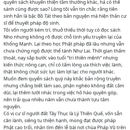
quyển sách khuyến thiện tầm thường khác, há có thể
sánh cùng được sao? Lòng tôi vẫn tin chắc rằng tiên
sinh hẳn là bậc Bồ Tát theo bản nguyện mà hiện thân cư
sĩ để thuyết pháp độ sinh.
Tôi vốn người kém trí, thuở thiếu thời tuy có đọc sách
Nho nhưng không rõ được chỗ tinh yếu truyền lại của
Khổng Mạnh. Lại theo học Phật pháp đã lâu nhưng vẫn
chưa chứng ngộ được thể tánh Như Lai. Thời gian thấm
thoát, nay sắp bước vào tuổi “tri thiên mệnh” nhưng
kiến thức nông cạn, chỉ có tấm lòng ưa thích việc lành,
thật không chút sức lực làm lợi lạc cho người khác.
Muốn đem quyển sách quý này khắc bản rộng truyền
nhưng chẳng biết làm sao, phận nghèo không đất cắm
dùi, lại thêm lười nhác trong việc hô hào quyên góp,
nên trải qua nhiều năm vẫn chưa thành tựu tâm
nguyện.
Có vị cư sĩ người đất Tây Thục là Lý Thiên Quế, vốn sẵn
căn lành, siêng tu thiện hạnh, mong đạt được pháp
Phật cao trổi, nhân tìm đến lễ bái nơi chùa Pháp Vũ trên