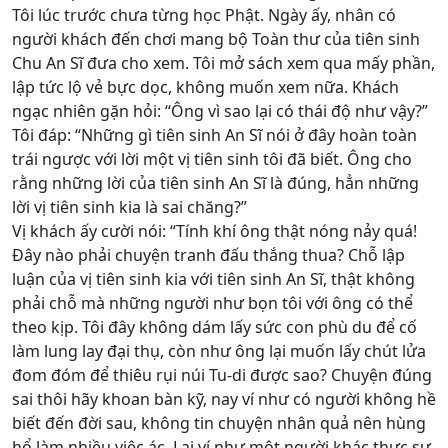
Tôi lúc trước chưa từng học Phật. Ngày ấy, nhân có
người khách đến chơi mang bộ Toàn thư của tiên sinh
Chu An Sĩ đưa cho xem. Tôi mở sách xem qua mấy phần,
lập tức lộ vẻ bực dọc, không muốn xem nữa. Khách
ngạc nhiên gặn hỏi: “Ông vì sao lại có thái độ như vậy?”
Tôi đáp: “Những gì tiên sinh An Sĩ nói ở đây hoàn toàn
trái ngược với lời một vị tiên sinh tôi đã biết. Ông cho
rằng những lời của tiên sinh An Sĩ là đúng, hẳn những
lời vị tiên sinh kia là sai chăng?”
Vị khách ấy cười nói: “Tính khí ông thật nóng nảy quá!
Đây nào phải chuyện tranh đấu thắng thua? Chỗ lập
luận của vị tiên sinh kia với tiên sinh An Sĩ, thật không
phải chỗ mà những người như bọn tôi với ông có thể
theo kịp. Tôi đây không dám lấy sức con phù du để cố
làm lung lay đại thụ, còn như ông lại muốn lấy chút lửa
đom đóm để thiêu rụi núi Tu-di được sao? Chuyện đúng
sai thôi hãy khoan bàn kỹ, nay ví như có người không hề
biết đến đời sau, không tin chuyện nhân quả nên hùng
hổ làm nhiều việc ác. Lại ví như một người khác thực sự