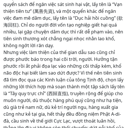
quyển sách để ngăn việc sát sinh hại vật, lấy tên là “Vạn
thiện tiên tư” (萬善先資), và một quyển khác để ngăn
việc đam mê dâm dục, lấy tên là “Dục hải hồi cuồng” (欲
海回狂). Chỉ do người đời vốn tạo nghiệp giết hại quá
nhiều, lại gặp chuyện dâm dục thì rất dễ phạm vào, nên
tiên sinh thương xót chẳng ngại nhọc nhằn lao khổ,
không ngớt lời răn dạy.
Nhưng việc làm thiện của thế gian dẫu sao cũng chỉ
được phước báo trong hai cõi trời, người. Hưởng tận
phước rồi ắt phải đọa lạc vào những cõi thấp kém, khổ
não độc hại biết làm sao dứt được? Vì thế nên tiên sinh
đã tìm đọc qua các Kinh luận của tông Tịnh độ, chọn lấy
những lời thích hợp mà soạn thành một tập sách lấy tên
là “Tây quy trực chỉ” (西歸直指), truyền rộng để giúp cho
muôn người, dù thuộc hàng phú quý cũng như hạ tiện,
dù già trẻ nam nữ, dù kẻ trí người ngu, hàng xuất gia
cũng như kẻ tại gia, hết thảy đều đồng niệm Phật A-di-
đà, cầu sinh về thế giới Cực Lạc, vượt thoát luân hồi,
thẳng lên địa vị không còn thối chuyển; dứt nỗi khổ của