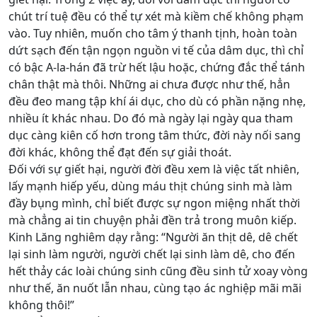
chút trí tuệ đều có thể tự xét mà kiềm chế không phạm
vào. Tuy nhiên, muốn cho tâm ý thanh tịnh, hoàn toàn
dứt sạch đến tận ngọn nguồn vi tế của dâm dục, thì chỉ
có bậc A-la-hán đã trừ hết lậu hoặc, chứng đắc thể tánh
chân thật mà thôi. Những ai chưa được như thế, hẳn
đều đeo mang tập khí ái dục, cho dù có phần nặng nhẹ,
nhiều ít khác nhau. Do đó mà ngày lại ngày qua tham
dục càng kiên cố hơn trong tâm thức, đời này nối sang
đời khác, không thể đạt đến sự giải thoát.
Đối với sự giết hại, người đời đều xem là việc tất nhiên,
lấy mạnh hiếp yếu, dùng máu thịt chúng sinh mà làm
đầy bụng mình, chỉ biết được sự ngon miệng nhất thời
mà chẳng ai tin chuyện phải đền trả trong muôn kiếp.
Kinh Lăng nghiêm dạy rằng: “Người ăn thịt dê, dê chết
lại sinh làm người, người chết lại sinh làm dê, cho đến
hết thảy các loài chúng sinh cũng đều sinh tử xoay vòng
như thế, ăn nuốt lẫn nhau, cùng tạo ác nghiệp mãi mãi
không thôi!”