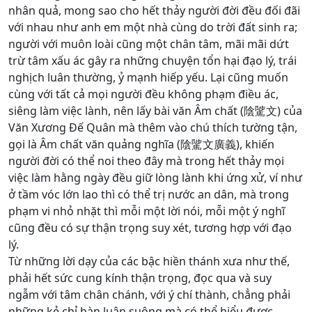
nhân quả, mong sao cho hết thảy người đời đều đối đãi
với nhau như anh em một nhà cùng do trời đất sinh ra;
người với muôn loài cũng một chân tâm, mãi mãi dứt
trừ tâm xấu ác gây ra những chuyện tổn hại đạo lý, trái
nghịch luân thường, ỷ mạnh hiếp yếu. Lại cũng muốn
cùng với tất cả mọi người đều không phạm điều ác,
siêng làm việc lành, nên lấy bài văn Âm chất (陰騭文) của
Văn Xương Đế Quân mà thêm vào chú thích tường tận,
gọi là Âm chất văn quảng nghĩa (陰騭文廣義), khiến
người đời có thể noi theo đây mà trong hết thảy mọi
việc làm hằng ngày đều giữ lòng lành khi ứng xử, ví như
ở tầm vóc lớn lao thì có thể trị nước an dân, mà trong
phạm vi nhỏ nhặt thì mỗi một lời nói, mỗi một ý nghĩ
cũng đều có sự thận trọng suy xét, tương hợp với đạo
lý.
Từ những lời dạy của các bậc hiền thánh xưa như thế,
phải hết sức cung kính thận trọng, đọc qua và suy
ngẫm với tâm chân chánh, với ý chí thành, chẳng phải
những kẻ chỉ bàn luận suông mà có thể hiểu được.