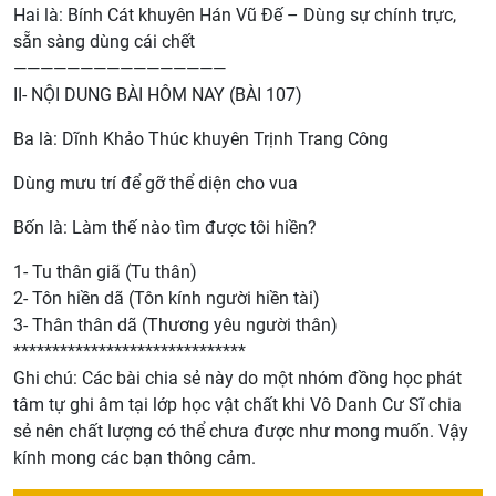
Hai là: Bính Cát khuyên Hán Vũ Đế – Dùng sự chính trực,
sẵn sàng dùng cái chết
————————————————
II- NỘI DUNG BÀI HÔM NAY (BÀI 107)
Ba là: Dĩnh Khảo Thúc khuyên Trịnh Trang Công
Dùng mưu trí để gỡ thể diện cho vua
Bốn là: Làm thế nào tìm được tôi hiền?
1- Tu thân giã (Tu thân)
2- Tôn hiền dã (Tôn kính người hiền tài)
3- Thân thân dã (Thương yêu người thân)
******************************
Ghi chú: Các bài chia sẻ này do một nhóm đồng học phát
tâm tự ghi âm tại lớp học vật chất khi Vô Danh Cư Sĩ chia
sẻ nên chất lượng có thể chưa được như mong muốn. Vậy
kính mong các bạn thông cảm.